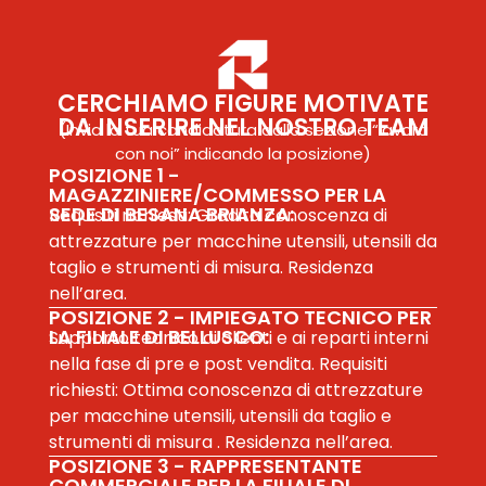
CERCHIAMO FIGURE MOTIVATE
DA INSERIRE NEL NOSTRO TEAM
(Invia la tua candidatura dalla sezione “lavora
con noi” indicando la posizione)
POSIZIONE 1 -
MAGAZZINIERE/COMMESSO PER LA
SEDE DI BESANA BRIANZA:
Sede di Besana
Requisiti richiesti: Gradita conoscenza di
Via V. Emanuele II, 34
attrezzature per macchine utensili, utensili da
taglio e strumenti di misura. Residenza
20842 Besana Brianza (MB)
Filiale di Bellusco
nell’area.
POSIZIONE 2 - IMPIEGATO TECNICO PER
Via dei Quadri, 62
LA FILIALE DI BELLUSCO:
Supporto tecnico ai clienti e ai reparti interni
20882 Bellusco (MB)
nella fase di pre e post vendita. Requisiti
richiesti: Ottima conoscenza di attrezzature
Privacy Policy
per macchine utensili, utensili da taglio e
strumenti di misura . Residenza nell’area.
POSIZIONE 3 - RAPPRESENTANTE
COMMERCIALE PER LA FILIALE DI