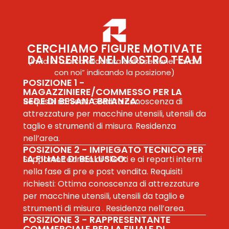
CERCHIAMO FIGURE MOTIVATE
DA INSERIRE NEL NOSTRO TEAM
(Invia la tua candidatura dalla sezione “lavora
con noi” indicando la posizione)
POSIZIONE 1 -
MAGAZZINIERE/COMMESSO PER LA
SEDE DI BESANA BRIANZA:
Sede di Besana
Requisiti richiesti: Gradita conoscenza di
Via V. Emanuele II, 34
attrezzature per macchine utensili, utensili da
taglio e strumenti di misura. Residenza
20842 Besana Brianza (MB)
Filiale di Bellusco
nell’area.
POSIZIONE 2 - IMPIEGATO TECNICO PER
Via dei Quadri, 62
LA FILIALE DI BELLUSCO:
Supporto tecnico ai clienti e ai reparti interni
20882 Bellusco (MB)
nella fase di pre e post vendita. Requisiti
richiesti: Ottima conoscenza di attrezzature
Privacy Policy
per macchine utensili, utensili da taglio e
strumenti di misura . Residenza nell’area.
POSIZIONE 3 - RAPPRESENTANTE
COMMERCIALE PER LA FILIALE DI